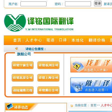
用户名:
密码：
新译
24小时随时为您开通，译
译铭公告播报：
旗舰公司
当前位置：
首页
>>
人才中
译界动态