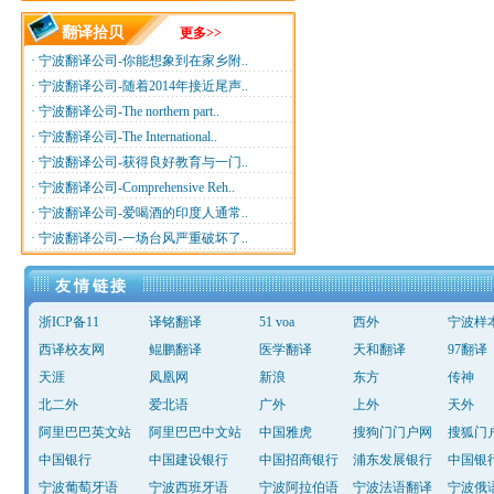
翻译拾贝
更多>>
·
宁波翻译公司-你能想象到在家乡附..
·
宁波翻译公司-随着2014年接近尾声..
·
宁波翻译公司-The northern part..
·
宁波翻译公司-The International..
·
宁波翻译公司-获得良好教育与一门..
·
宁波翻译公司-Comprehensive Reh..
·
宁波翻译公司-爱喝酒的印度人通常..
·
宁波翻译公司-一场台风严重破坏了..
友情链接
浙ICP备11
译铭翻译
51 voa
西外
宁波样
西译校友网
鲲鹏翻译
医学翻译
天和翻译
97翻译
天涯
凤凰网
新浪
东方
传神
北二外
爱北语
广外
上外
天外
阿里巴巴英文站
阿里巴巴中文站
中国雅虎
搜狗门门户网
搜狐门
中国银行
中国建设银行
中国招商银行
浦东发展银行
中国银
宁波葡萄牙语
宁波西班牙语
宁波阿拉伯语
宁波法语翻译
宁波俄